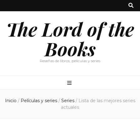
The Lord of the
Books
Reseñas de libros, películas y series
Inicio
/
Películas y series
/
Series
/
Lista de las mejores series
actuales