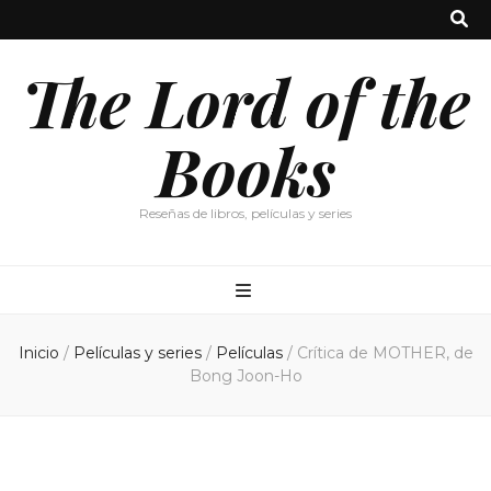
The Lord of the
Books
Reseñas de libros, películas y series
Inicio
/
Películas y series
/
Películas
/
Crítica de MOTHER, de
Bong Joon-Ho