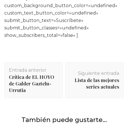
custom_background_button_color=»undefined»
custom_text_button_color=»undefined»
submit_button_text=»Suscríbete»
submit_button_classes=»undefined»
show_subscribers_total=»false» ]
Navegación
Entrada anterior
de
Siguiente entrada
Crítica de EL HOYO
entradas
Lista de las mejores
de Galder Gaztelu-
series actuales
Urrutia
Películas y series
,
Series
También puede gustarte...
INICIO
,
Películas y series
,
Series
MANIAC
Ánalisis del 8×05 de Juego de Tronos: la Mad Queen