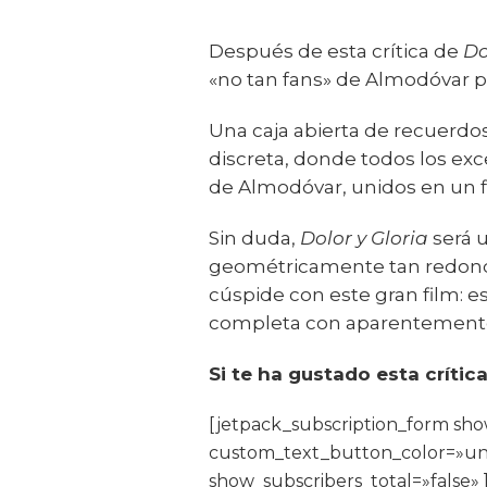
Después de esta crítica de
Do
«no tan fans» de Almodóvar p
Una caja abierta de recuerd
discreta, donde todos los exc
de Almodóvar, unidos en un f
Sin duda,
Dolor y Gloria
será u
geométricamente tan redonda,
cúspide con este gran film: e
completa con aparentemente
Si te ha gustado esta crític
[jetpack_subscription_form s
custom_text_button_color=»un
show_subscribers_total=»false» 