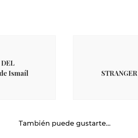
 DEL
e Ismaíl
STRANGER T
E
e
y
También puede gustarte...