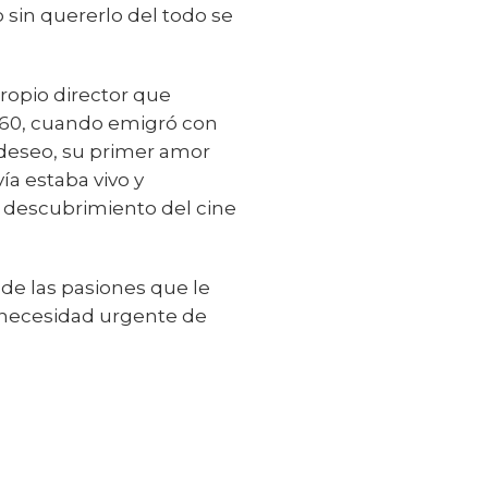
 sin quererlo del todo se
propio director que
s 60, cuando emigró con
 deseo, su primer amor
ía estaba vivo y
no descubrimiento del cine
y de las pasiones que le
a necesidad urgente de