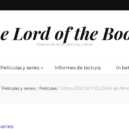
e Lord of the Bo
Reseñas de libros, películas y series
Películas y series
Informes de lectura
In b
/
Películas y series
/
Películas
/
Crítica DOLOR Y GLORIA de Almo
series