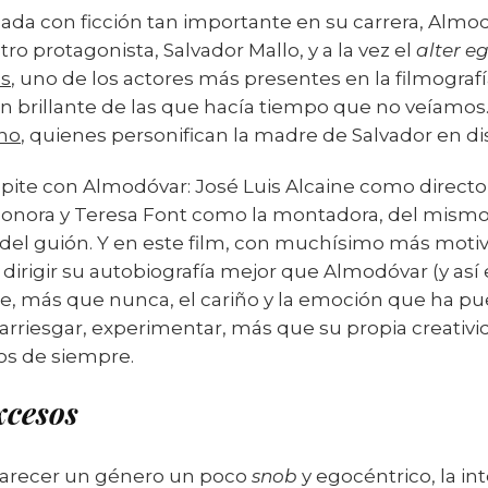
lada con ficción tan importante en su carrera, Almo
tro protagonista, Salvador Mallo, y a la vez el
alter e
as
, uno de los actores más presentes en la filmograf
ión brillante de las que hacía tiempo que no veíam
ano
, quienes personifican la madre de Salvador en di
ite con Almodóvar: José Luis Alcaine como director
a sonora y Teresa Font como la montadora, del mism
el guión. Y en este film, con muchísimo más motiv
dirigir su autobiografía mejor que Almodóvar (y así 
ibe, más que nunca, el cariño y la emoción que ha 
arriesgar, experimentar, más que su propia creativid
os de siempre.
xcesos
 parecer un género un poco
snob
y egocéntrico, la i