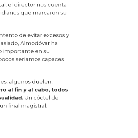
l: el director nos cuenta
otidianos que marcaron su
intento de evitar excesos y
emasiado, Almodóvar ha
do importante en su
 pocos seríamos capaces
es: algunos duelen,
ro al fin y al cabo, todos
sualidad.
Un cóctel de
n final magistral.