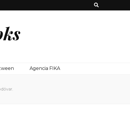
oks
etween
Agencia FIKA
dóvar.