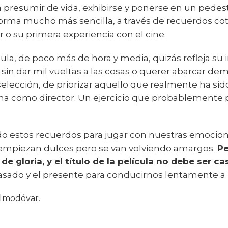
 presumir de vida, exhibirse y ponerse en un pedesta
 forma mucho más sencilla, a través de recuerdos c
o su primera experiencia con el cine.
cula, de poco más de hora y media, quizás refleja su 
: sin dar mil vueltas a las cosas o querer abarcar d
selección, de priorizar aquello que realmente ha si
ona como director. Un ejercicio que probablemente
do estos recuerdos para jugar con nuestras emocion
 empiezan dulces pero se van volviendo amargos.
Pe
de gloria, y el título de la película no debe ser ca
sado y el presente para conducirnos lentamente a u