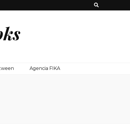
oks
etween
Agencia FIKA