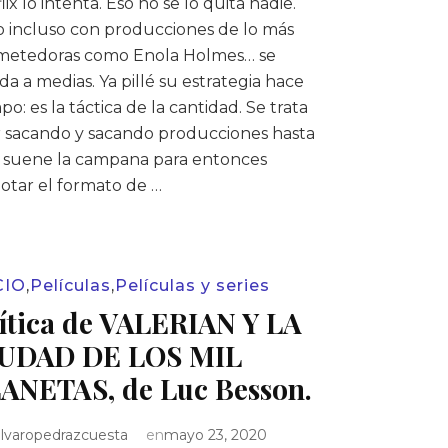
lix lo intenta. Eso no se lo quita nadie.
 incluso con producciones de lo más
metedoras como Enola Holmes… se
a a medias. Ya pillé su estrategia hace
po: es la táctica de la cantidad. Se trata
r sacando y sacando producciones hasta
 suene la campana para entonces
otar el formato de …
CIO
,
Películas
,
Películas y series
ítica de VALERIAN Y LA
UDAD DE LOS MIL
ANETAS, de Luc Besson.
alvaropedrazcuesta
en
mayo 23, 2020