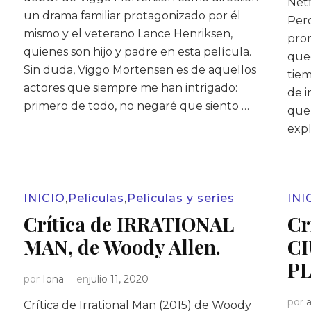
Netf
:
un drama familiar protagonizado por él
Pero
mismo y el veterano Lance Henriksen,
pro
quienes son hijo y padre en esta película.
qued
Sin duda, Viggo Mortensen es de aquellos
tiem
actores que siempre me han intrigado:
de i
primero de todo, no negaré que siento …
que
expl
INICIO
,
Películas
,
Películas y series
INI
Crítica de IRRATIONAL
Cr
MAN, de Woody Allen.
CI
PL
por
Iona
en
julio 11, 2020
por
Crítica de Irrational Man (2015) de Woody