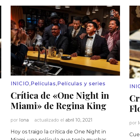
INICIO
,
Películas
,
Películas y series
INI
Crítica de «One Night in
Cr
Miami» de Regina King
Fl
por
Iona
actualizado el
abril 10, 2021
por
Hoy os traigo la crítica de One Night in
Cuen
Miami, una película que tenía muchas