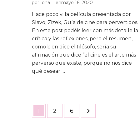
por
Iona
en
mayo 16, 2020
Hace poco vi la película presentada por
Slavoj Zizek, Guía de cine para pervertidos.
En este post podéis leer con más detalle la
crítica y las reflexiones, pero el resumen,
como bien dice el filósofo, sería su
afirmación que dice “el cine es el arte más
perverso que existe, porque no nos dice
qué desear …
Paginación
Página
Página
Página
1
2
6
de
entradas