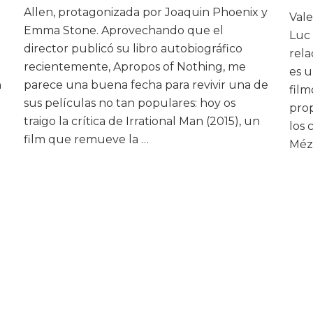
Allen, protagonizada por Joaquin Phoenix y
Vale
Emma Stone. Aprovechando que el
Luc 
director publicó su libro autobiográfico
rela
recientemente, Apropos of Nothing, me
es u
n
parece una buena fecha para revivir una de
fil
sus películas no tan populares: hoy os
prop
traigo la crítica de Irrational Man (2015), un
los 
film que remueve la …
Mézi