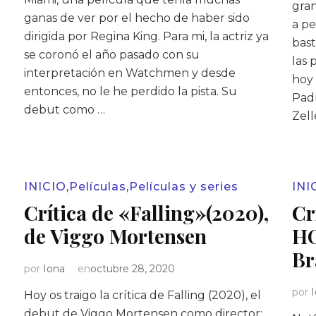
gran
ganas de ver por el hecho de haber sido
a pe
dirigida por Regina King. Para mi, la actriz ya
bas
se coronó el año pasado con su
las 
interpretación en Watchmen y desde
hoy 
entonces, no le he perdido la pista. Su
Padr
debut como …
Zell
INICIO
,
Películas
,
Películas y series
INI
Crítica de «Falling»(2020),
Cr
de Viggo Mortensen
HO
Br
por
Iona
en
octubre 28, 2020
por
Hoy os traigo la crítica de Falling (2020), el
debut de Viggo Mortensen como director: