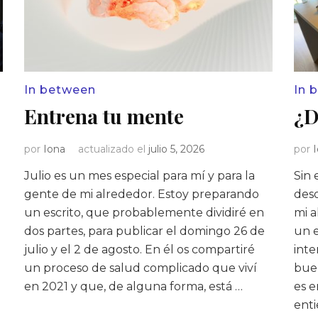
In between
In 
Entrena tu mente
¿D
por
Iona
actualizado el
julio 5, 2026
por
Julio es un mes especial para mí y para la
Sin 
gente de mi alrededor. Estoy preparando
des
un escrito, que probablemente dividiré en
mi a
dos partes, para publicar el domingo 26 de
un e
julio y el 2 de agosto. En él os compartiré
inte
un proceso de salud complicado que viví
buen
en 2021 y que, de alguna forma, está …
es e
ent