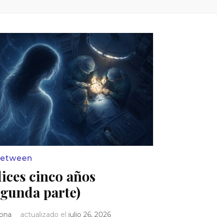
between
lices cinco años
egunda parte)
Iona
actualizado el
julio 26, 2026