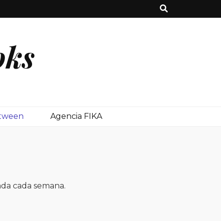
oks
etween
Agencia FIKA
ada cada semana.