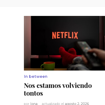
In between
Nos estamos volviendo
tontos
por
Iona
actualizado el
agosto 2, 2026