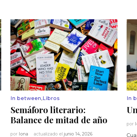
In between
,
Libros
In 
Semáforo literario:
Un
Balance de mitad de año
por
por
Iona
actualizado el
junio 14, 2026
Cua