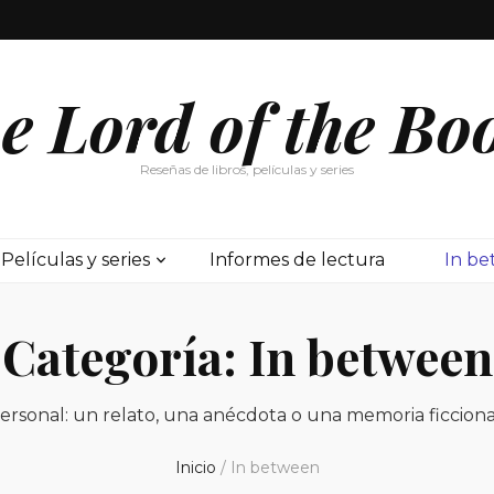
e Lord of the Bo
Reseñas de libros, películas y series
Películas y series
Informes de lectura
In b
Categoría:
In between
personal: un relato, una anécdota o una memoria ficcion
Inicio
/
In between