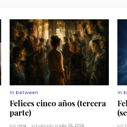
In between
In 
Felices cinco años (tercera
Fe
parte)
(s
por
Iona
actualizado el
julio 26, 2026
por