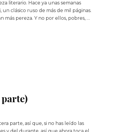
za literario. Hace ya unas semanas
 un clásico ruso de más de mil páginas.
n más pereza. Y no por ellos, pobres, …
 parte)
ra parte, así que, si no has leído las
es y del durante, así que ahora toca el