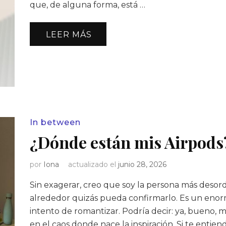
que, de alguna forma, está …
LEER MÁS
In between
¿Dónde están mis Airpods
por
Iona
actualizado el
junio 28, 2026
Sin exagerar, creo que soy la persona más deso
alrededor quizás pueda confirmarlo. Es un enorm
intento de romantizar. Podría decir: ya, bueno, mi
en el caos donde nace la inspiración. Si te entie