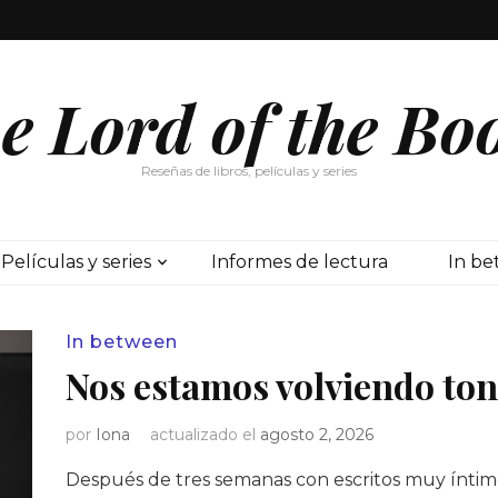
e Lord of the Bo
Reseñas de libros, películas y series
Películas y series
Informes de lectura
In b
In between
Nos estamos volviendo ton
por
Iona
actualizado el
agosto 2, 2026
Después de tres semanas con escritos muy íntimo