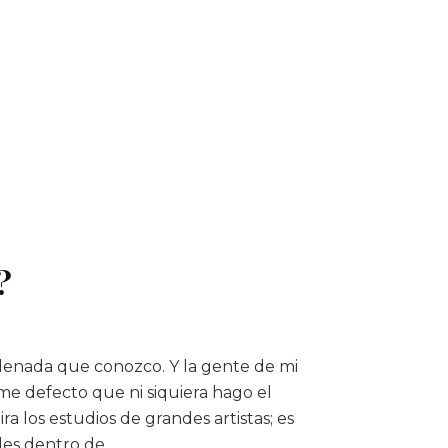
?
rdenada que conozco. Y la gente de mi
e defecto que ni siquiera hago el
ra los estudios de grandes artistas; es
ndes dentro de …