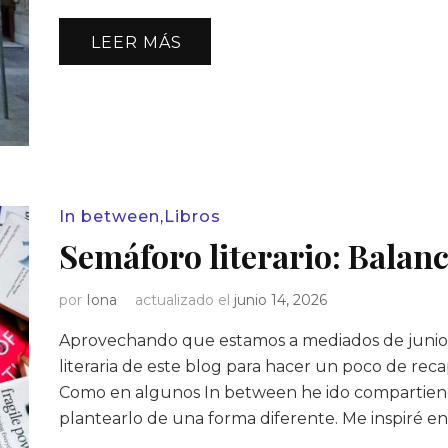
LEER MÁS
In between
,
Libros
Semáforo literario: Balan
por
Iona
actualizado el
junio 14, 2026
Aprovechando que estamos a mediados de junio, 
literaria de este blog para hacer un poco de recap
Como en algunos In between he ido compartiend
plantearlo de una forma diferente. Me inspiré en 