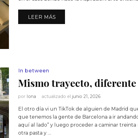
LEER MÁS
In between
Mismo trayecto, diferente
por
Iona
actualizado el
junio 21, 2026
El otro día vi un TikTok de alguien de Madrid qu
que tenemos la gente de Barcelona a ir andando a 
aquí al lado” y luego proceder a caminar treint
otra pasta y …