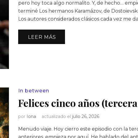
pero hoy toca algo normalito. Y, de hecho… empie
terminé Los hermanos Karamázov, de Dostoievski,
Los autores considerados clásicos cada vez me da
LEER MÁS
In between
Felices cinco años (tercera
por
Iona
actualizado el
julio 26, 2026
Menudo viaje. Hoy cierro este episodio con la terce
anteriores, empieza por aquí. He hablado del ant