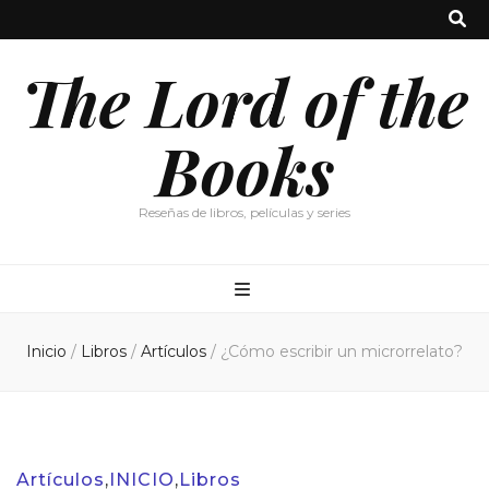
The Lord of the
Books
Reseñas de libros, películas y series
Inicio
/
Libros
/
Artículos
/
¿Cómo escribir un microrrelato?
Artículos
,
INICIO
,
Libros