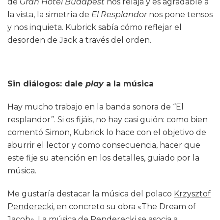
de
Gran Hotel Budapest
nos relaja y es agradable a
la vista, la simetría de
El Resplandor
nos pone tensos
y nos inquieta. Kubrick sabía cómo reflejar el
desorden de Jack a través del orden.
Sin diálogos: dale
play
a la música
Hay mucho trabajo en la banda sonora de “El
resplandor”. Si os fijáis, no hay casi guión: como bien
comentó Simon, Kubrick lo hace con el objetivo de
aburrir el lector y como consecuencia, hacer que
este fije su atención en los detalles, guiado por la
música.
Me gustaría destacar la música del polaco
Krzysztof
Penderecki,
en concreto su obra «The Dream of
Jacob». La música de Penderecki se asocia a