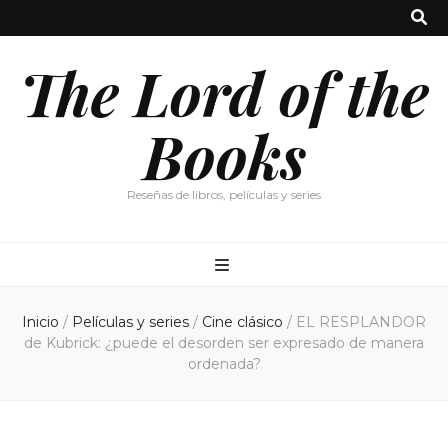
The Lord of the
Books
Reseñas de libros, películas y series
Inicio
/
Películas y series
/
Cine clásico
/
EL RESPLANDOR
de Kubrick: ¿puede el desorden ser expresado de manera
ordenada?