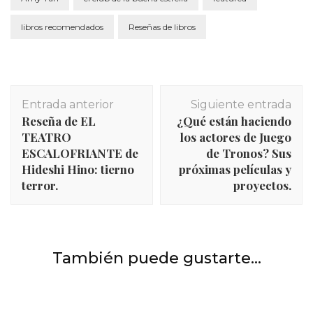
libros recomendados
Reseñas de libros
Navegación
Entrada anterior
Siguiente entrada
de
Reseña de EL
¿Qué están haciendo
entradas
TEATRO
los actores de Juego
ESCALOFRIANTE de
de Tronos? Sus
Hideshi Hino: tierno
próximas películas y
terror.
proyectos.
INICIO
,
Películas y series
,
Series
También puede gustarte...
INICIO
,
Películas
,
Películas y series
Crítica de MODERN LOVE
Crítica de ¡SHAZAM! El desfribilador de las
películas de DC.
INICIO
,
Películas y series
,
Series
Crítica de MRS. AMERICA (2020)