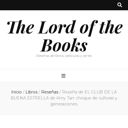
The Lord of the
Books
Reseñas de libros, películas y series
Inicio
/
Libros
/
Reseñas
/
Reseña de EL CLUB DE LA
BUENA ESTRELLA de Amy Tan: choque de culturas y
generaciones.