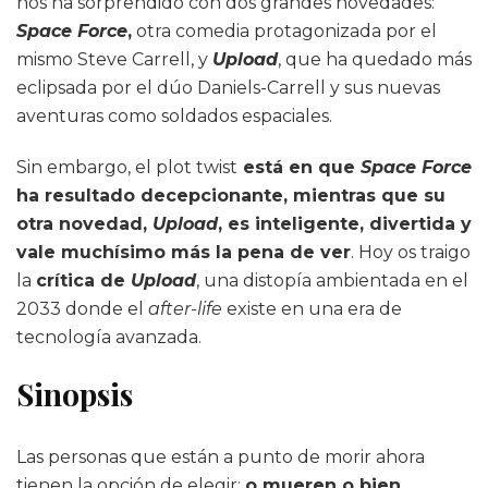
nos ha sorprendido con dos grandes novedades:
Space Force
,
otra comedia protagonizada por el
mismo Steve Carrell, y
Upload
, que ha quedado más
eclipsada por el dúo Daniels-Carrell y sus nuevas
aventuras como soldados espaciales.
Sin embargo, el plot twist
está en que
Space Force
ha resultado decepcionante, mientras que su
otra novedad,
Upload
, es inteligente, divertida y
vale muchísimo más la pena de ver
. Hoy os traigo
la
crítica de
Upload
, una distopía ambientada en el
2033 donde el
after-life
existe en una era de
tecnología avanzada.
Sinopsis
Las personas que están a punto de morir ahora
tienen la opción de elegir:
o mueren o bien