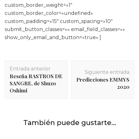
custom_border_weight=»1″
custom_border_color=»undefined»
custom_padding=»15″ custom_spacing=»10″
submit_button_classes=»» email_field_classes=»»
show_only_email_and_button=»true» ]
Navegación
Entrada anterior
de
Siguiente entrada
Reseña RASTROS DE
entradas
Predicciones EMMYS
SANGRE, de Shuzo
2020
Oshimi
INICIO
,
Películas y series
,
Series
También puede gustarte...
Crítica de THE WITCHER, la saga de Geralt de Rivia
INICIO
,
Películas
,
Películas y series
Crítica de IRRATIONAL MAN, de Woody Allen.
INICIO
,
Películas
,
Películas y series