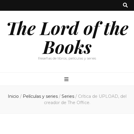
The Lord of the
Books
Reseñas de libros, películas y series
Inicio
/
Películas y series
/
Series
/
Crítica de UPLOAD, del
creador de The Office.