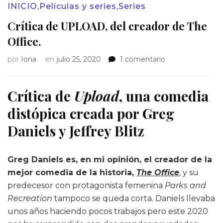
INICIO
,
Películas y series
,
Series
Crítica de UPLOAD, del creador de The
Office.
en
por
Iona
en
julio 25, 2020
1 comentario
Crítica
de
UPLOAD,
Crítica de
Upload
, una comedia
del
distópica cr
eada por Greg
creador
de
Daniels y Jeffrey Blitz
The
Office.
Greg Daniels es, en mi opinión, el creador de la
mejor comedia de la historia,
The Office
, y su
predecesor con protagonista femenina
Parks and
Recreation
tampoco se queda corta. Daniels llevaba
unos años haciendo pocos trabajos pero este 2020