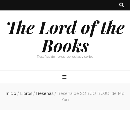
The Lord of the
Books
Reseñas de libros, películas y series
Inicio
/
Libros
/
Reseñas
/
Reseña de SORGO ROJO, de Mo
Yan