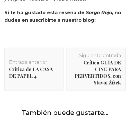
Si te ha gustado esta reseña de
Sorgo Rojo,
no
dudes en suscribirte a nuestro blog:
Navegación
Siguiente entrada
de
Crítica GUÍA DE
Entrada anterior
entradas
Crítica de LA CASA
CINE PARA
DE PAPEL 4
PERVERTIDOS, con
Slavoj Žižek
INICIO
,
Películas y series
,
Series
Crítica de la temporada 2 de MINDHUNTER: seduce
También puede gustarte...
pero no convence.
INICIO
,
Películas
,
Películas y series
Libros
,
Novela gráfica y cómics
Crítica DOLOR Y GLORIA de Almodóvar.
Novela gráfica: MOONSHINE de Brian Azzarello y