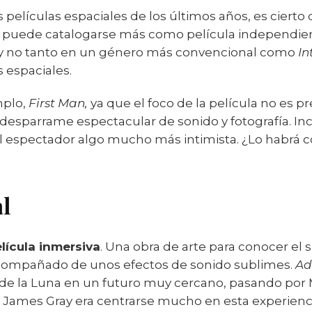
películas espaciales de los últimos años, es cierto
e puede catalogarse más como película independient
 y no tanto en un género más convencional como
In
es espaciales.
mplo,
First Man,
ya que el foco de la película no es p
desparrame espectacular de sonido y fotografía. In
 al espectador algo mucho más intimista. ¿Lo habrá
l
lícula inmersiva
. Una obra de arte para conocer el s
acompañado de unos efectos de sonido sublimes.
Ad
esde la Luna en un futuro muy cercano, pasando por
e James Gray era centrarse mucho en esta experienci