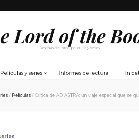
e Lord of the Bo
Reseñas de libros, películas y series
Películas y series
Informes de lectura
In b
eries
/
Películas
/
Crítica de AD ASTRA: un viaje espacial que se q
series