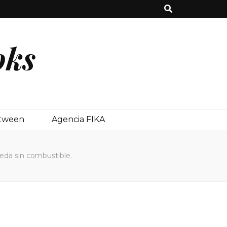
oks
etween
Agencia FIKA
ueda sin combustible.