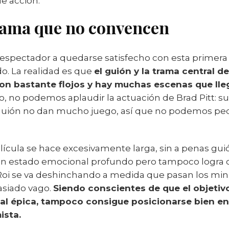
e acción.
rama que no convencen
 espectador a quedarse satisfecho con esta primera 
do. La realidad es que
el guión y la trama central d
son bastante flojos y hay muchas escenas que lleg
, no podemos aplaudir la actuación de Brad Pitt: s
el guión no dan mucho juego, así que no podemos ped
lícula se hace excesivamente larga, sin a penas gui
un estado emocional profundo pero tampoco logra 
e Roi se va deshinchando a medida que pasan los mi
asiado vago.
Siendo conscientes de que el objetiv
al épica, tampoco consigue posicionarse bien en
ista.