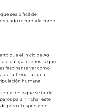
ue sea difícil de
s adecuado recordarla como
erto que el inicio de
Ad
 película, al menos lo que
 es fascinante ver como
de la Tierra: la Luna
tripulación humana.
uenta de lo que se tarda,
eparos para hinchar este
nida pero el espectador