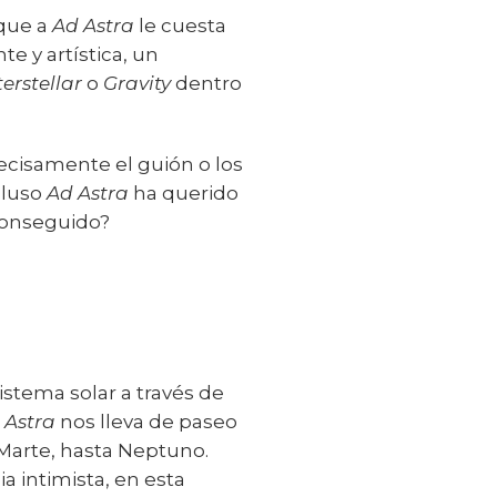
 que a
Ad Astra
le cuesta
e y artística, un
terstellar
o
Gravity
dentro
recisamente el guión o los
cluso
Ad Astra
ha querido
 conseguido?
istema solar a través de
 Astra
nos lleva de paseo
 Marte, hasta Neptuno.
a intimista, en esta