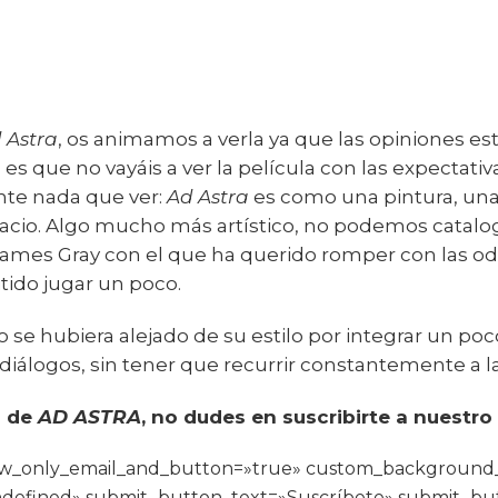
 Astra
, os animamos a verla ya que las opiniones es
s que no vayáis a ver la película con las expectativ
te nada que ver:
Ad Astra
es como una pintura, una 
spacio. Algo mucho más artístico, no podemos catal
ames Gray con el que ha querido romper con las od
tido jugar un poco.
se hubiera alejado de su estilo por integrar un poc
 diálogos, sin tener que recurrir constantemente a la
a de
AD ASTRA
, no dudes en suscribirte a nuestro
how_only_email_and_button=»true» custom_background
defined» submit_button_text=»Suscríbete» submit_bu