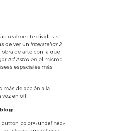
tán realmente divididas.
as de ver un
Interstellar 2
obra de arte con la que
ogar
Ad Astra
en el mismo
iseas espaciales más
o más de acción a la
 voz en off.
 blog:
_button_color=»undefined»
tton_classes=»undefined»