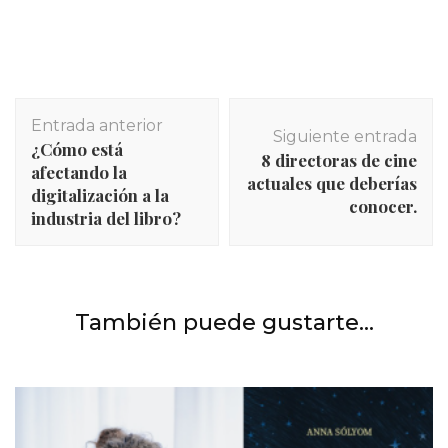
Navegación
Entrada anterior
de
Siguiente entrada
¿Cómo está
entradas
8 directoras de cine
afectando la
actuales que deberías
digitalización a la
conocer.
industria del libro?
INICIO
,
Libros
,
Reseñas
Reseña EL GENERAL DEL EJÉRCITO MUERTO de
También puede gustarte...
Ismaíl Kadaré.