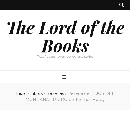
The Lord of the
Books
Reseñas de libros, películas y series
Inicio
/
Libros
/
Reseñas
/
Reseña de LEJOS DEL
MUNDANAL RUIDO de Thomas Hardy