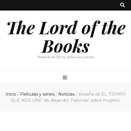
The Lord of the
Books
Reseñas de libros, películas y series
Inicio
/
Películas y series
/
Noticias
/
Reseña de EL TIEMPO
QUE NOS UNE’ de Alejandro Palomas: sobre mujeres.