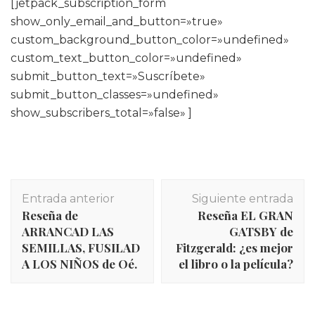
[jetpack_subscription_form
show_only_email_and_button=»true»
custom_background_button_color=»undefined»
custom_text_button_color=»undefined»
submit_button_text=»Suscríbete»
submit_button_classes=»undefined»
show_subscribers_total=»false» ]
Navegación
Entrada anterior
Siguiente entrada
de
Reseña de
Reseña EL GRAN
entradas
ARRANCAD LAS
GATSBY de
SEMILLAS, FUSILAD
Fitzgerald: ¿es mejor
A LOS NIÑOS de Oé.
el libro o la película?