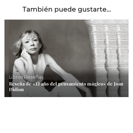
También puede gustarte...
Libros
,
Reseñas
Reseña de «El año del pensamiento mágico» de Joan
INICIO
,
Libros
,
Reseñas
Didion
Reseña de PATRIA de Fernando Aramburu: el drama
personal detrás del terror.
INICIO
,
Libros
,
Reseñas
Reseña de A MI AMIGO ESCOCÉS de Maria Barbal