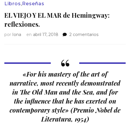
Libros
,
Reseñas
EL VIEJO Y EL MAR de Hemingway:
reflexiones.
en
por
Iona
en
abril 17, 2018
2 comentarios
EL
VIEJO
Y
EL
MAR
de
«For his mastery of the art of
Hemingway:
narrative, most recently demonstrated
reflexiones.
in The Old Man and the Sea, and for
the influence that he has exerted on
contemporary style
» (Premio Nobel de
Literatura, 1954)