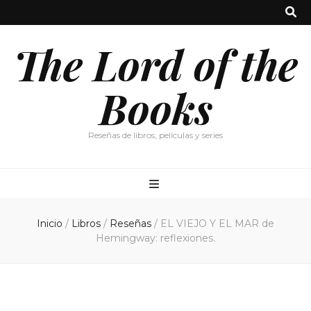
The Lord of the
Books
Reseñas de libros, películas y series
Inicio
/
Libros
/
Reseñas
/
EL VIEJO Y EL MAR de
Hemingway: reflexiones.