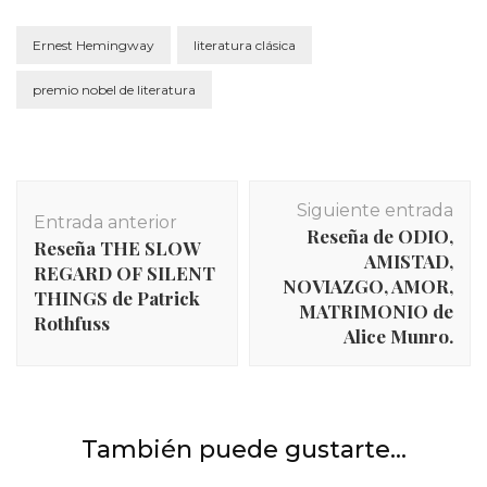
Ernest Hemingway
literatura clásica
premio nobel de literatura
Navegación
Siguiente entrada
de
Entrada anterior
Reseña de ODIO,
entradas
Reseña THE SLOW
AMISTAD,
REGARD OF SILENT
NOVIAZGO, AMOR,
THINGS de Patrick
MATRIMONIO de
Rothfuss
Alice Munro.
Libros
,
Noticias
,
Reseñas
Reseña de EL TIEMPO QUE NOS UNE’ de Alejandro
También puede gustarte...
Palomas: sobre mujeres.
INICIO
,
Libros
,
Reseñas
INICIO
,
Libros
,
Reseñas
UN HIJO y UN SECRETO de Alejandro Palomas: dos