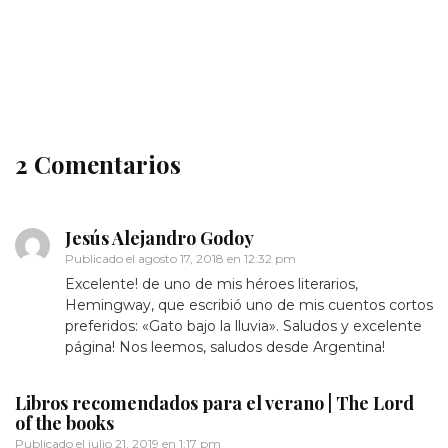
Reseña de A MI AMIGO ESCOCÉS de Maria Barbal
libros imprescindibles tanto para adultos como para
niños.
2 Comentarios
Jesús Alejandro Godoy
Publicado el
agosto 17, 2018 en 12:32 pm
Excelente! de uno de mis héroes literarios,
Hemingway, que escribió uno de mis cuentos cortos
preferidos: «Gato bajo la lluvia». Saludos y excelente
página! Nos leemos, saludos desde Argentina!
Libros recomendados para el verano | The Lord
of the books
Publicado el
julio 21, 2019 en 1:17 pm