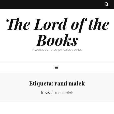
The Lord of the
Books
Reseñas de libros, películas y series
Etiqueta:
rami malek
Inicio
/
rami malek