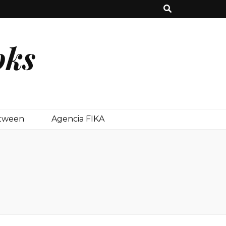
oks
etween
Agencia FIKA