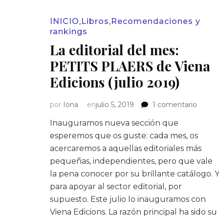
INICIO
,
Libros
,
Recomendaciones y
rankings
La editorial del mes:
PETITS PLAERS de Viena
Edicions (julio 2019)
en
por
Iona
en
julio 5, 2019
1 comentario
La
Inauguramos nueva sección que
editori
del
esperemos que os guste: cada mes, os
mes:
acercaremos a aquellas editoriales más
PETIT
pequeñas, independientes, pero que vale
PLAE
la pena conocer por su brillante catálogo. 
de
para apoyar al sector editorial, por
Viena
Edicio
supuesto. Este julio lo inauguramos con
(julio
Viena Edicions. La razón principal ha sido su
2019)