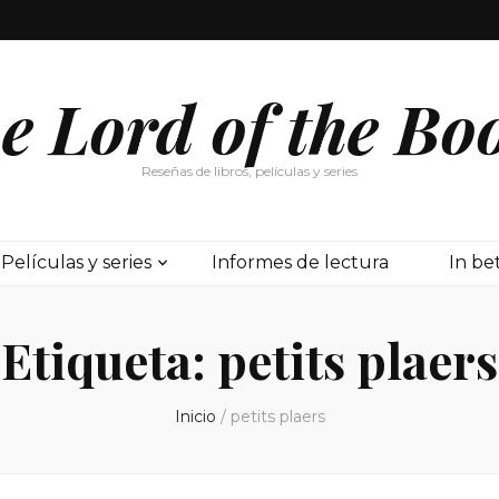
e Lord of the Bo
Reseñas de libros, películas y series
Películas y series
Informes de lectura
In b
Etiqueta:
petits plaers
Inicio
/
petits plaers