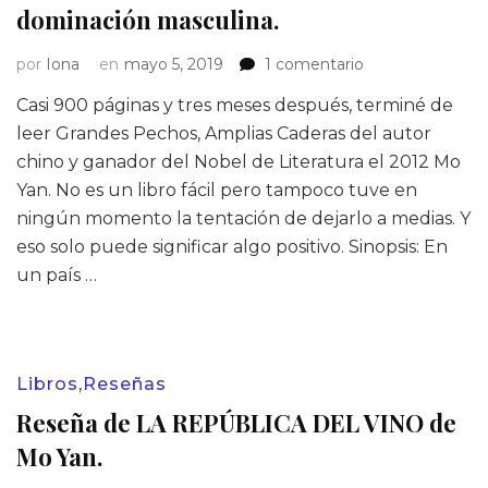
dominación masculina.
en
por
Iona
en
mayo 5, 2019
1 comentario
Reseña
Casi 900 páginas y tres meses después, terminé de
de
GRANDES
leer Grandes Pechos, Amplias Caderas del autor
PECHOS,
chino y ganador del Nobel de Literatura el 2012 Mo
AMPLIAS
Yan. No es un libro fácil pero tampoco tuve en
CADERAS
ningún momento la tentación de dejarlo a medias. Y
de
eso solo puede significar algo positivo. Sinopsis: En
Mo
Yan:
un país …
la
exaltación
de
la
Libros
,
Reseñas
figura
femenina
Reseña de LA REPÚBLICA DEL VINO de
en
Mo Yan.
un
país