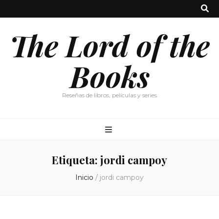
The Lord of the
Books
Reseñas de libros, películas y series
Etiqueta:
jordi campoy
Inicio
/
jordi campoy