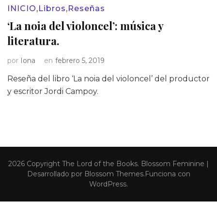
INICIO
,
Libros
,
Reseñas
‘La noia del violoncel’: música y
literatura.
por
Iona
en
febrero 5, 2019
Reseña del libro ‘La noia del violoncel’ del productor
y escritor Jordi Campoy.
2026 Copyright
The Lord of the Books
.
Blossom Feminine |
Desarrollado por
Blossom Themes
.Funciona con
WordPress
.