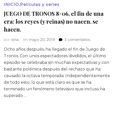
INICIO
,
Películas y series
JUEGO DE TRONOS 8×06, el fin de una
era: los reyes (y reinas) no nacen, se
hacen.
en
por
Iona
en
mayo 20, 2019
3 comentarios
JUEGO
Ocho años después, ha llegado el fin de Juego de
DE
TRONOS
Tronos. Con unos espectadores divididos, el último
8×06,
episodio se celebraba sin muchas expectativas y con
el
bastante polémica después del rechazo que ha
fin
causado la octava temporada. Independientemente
de
de todo esto, lo que está claro es que se ha
una
era:
terminado un fenómeno televisivo que incluso ha
los
superado …
reyes
(y
reinas)