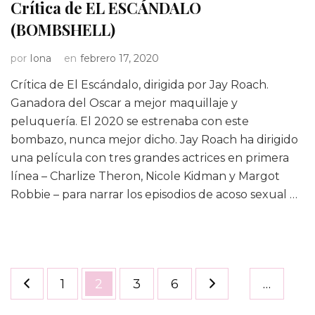
Crítica de EL ESCÁNDALO
(BOMBSHELL)
por
Iona
en
febrero 17, 2020
Crítica de El Escándalo, dirigida por Jay Roach.
Ganadora del Oscar a mejor maquillaje y
peluquería. El 2020 se estrenaba con este
bombazo, nunca mejor dicho. Jay Roach ha dirigido
una película con tres grandes actrices en primera
línea – Charlize Theron, Nicole Kidman y Margot
Robbie – para narrar los episodios de acoso sexual …
Paginación
Página
Página
Página
Página
1
2
3
6
…
de
entradas