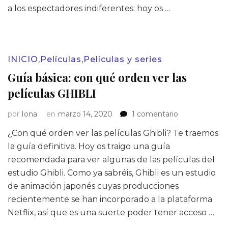
a los espectadores indiferentes: hoy os …
INICIO
,
Películas
,
Películas y series
Guía básica: con qué orden ver las
películas GHIBLI
en
por
Iona
en
marzo 14, 2020
1 comentario
Guía
¿Con qué orden ver las películas Ghibli? Te traemos
básica:
con
la guía definitiva. Hoy os traigo una guía
qué
recomendada para ver algunas de las películas del
orden
estudio Ghibli. Como ya sabréis, Ghibli es un estudio
ver
de animación japonés cuyas producciones
las
recientemente se han incorporado a la plataforma
películas
GHIBLI
Netflix, así que es una suerte poder tener acceso …