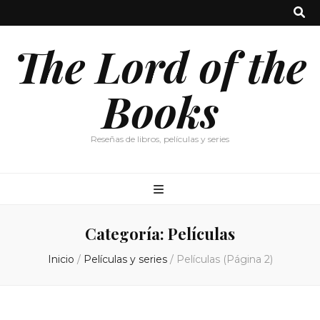
The Lord of the
Books
Reseñas de libros, películas y series
Categoría:
Películas
Inicio
/
Películas y series
/
Películas
(Página 2)