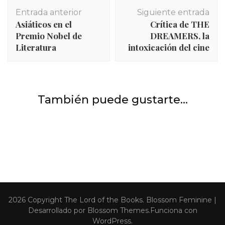
Navegación
Entrada anterior
Siguiente entrada
de
Asiáticos en el
Crítica de THE
entradas
Premio Nobel de
DREAMERS, la
Literatura
intoxicación del cine
INICIO
,
Películas y series
,
Series
También puede gustarte...
INICIO
,
Libros
,
Reseñas
Crítica de MODERN LOVE
Reseña de PATRIA de Fernando Aramburu: el drama
personal detrás del terror.
Películas y series
,
Series
MANIAC
2026 Copyright
The Lord of the Books
.
Blossom Feminine |
Desarrollado por
Blossom Themes
.Funciona con
WordPress
.