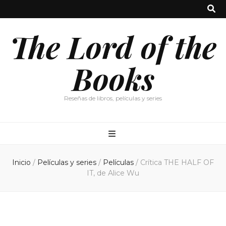
The Lord of the
Books
Reseñas de libros, películas y series
Inicio
/
Películas y series
/
Películas
/
Crítica THE HALF OF
IT, de Alice Wu