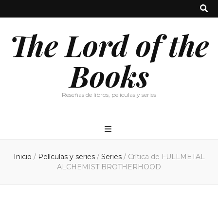
The Lord of the
Books
Reseñas de libros, películas y series
Inicio
/
Películas y series
/
Series
/
Crítica de FULLMETAL
ALCHEMIST BROTHERHOOD