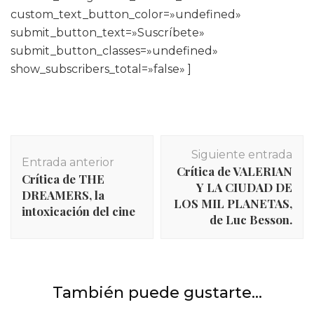
custom_text_button_color=»undefined»
submit_button_text=»Suscríbete»
submit_button_classes=»undefined»
show_subscribers_total=»false» ]
Navegación
Siguiente entrada
de
Entrada anterior
Crítica de VALERIAN
entradas
Crítica de THE
Y LA CIUDAD DE
DREAMERS, la
LOS MIL PLANETAS,
intoxicación del cine
de Luc Besson.
INICIO
,
Películas
,
Películas y series
Crítica de UNICORN STORE de Brie Larson: ¿qué
También puede gustarte...
INICIO
,
Películas
,
Películas y series
hay detrás de tanto brilli-brilli?
Crítica de AD ASTRA: un viaje espacial que se queda