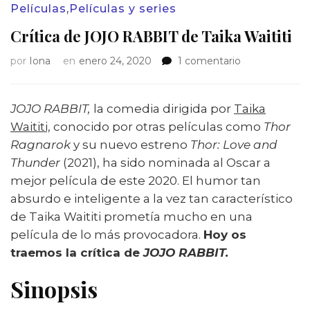
Películas
,
Películas y series
Crítica de JOJO RABBIT de Taika Waititi
en
por
Iona
en
enero 24, 2020
1 comentario
Crítica
de
JOJO
JOJO RABBIT,
la comedia dirigida por
Taika
RABBIT
Waititi,
conocido por otras películas como
Thor
de
Ragnarok
y su nuevo estreno
Thor: Love and
Taika
Thunder
(2021), ha sido nominada al Oscar a
Waititi
mejor película de este 2020. El humor tan
absurdo e inteligente a la vez tan característico
de Taika Waititi prometía mucho en una
película de lo más provocadora.
Hoy os
traemos la crítica de
JOJO RABBIT.
Sinopsis