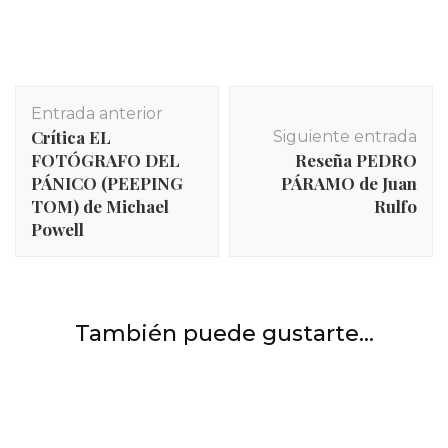
Navegación
Entrada anterior
de
Crítica EL
Siguiente entrada
entradas
FOTÓGRAFO DEL
Reseña PEDRO
PÁNICO (PEEPING
PÁRAMO de Juan
TOM) de Michael
Rulfo
Powell
Cine clásico
,
Películas y series
Crítica EL FOTÓGRAFO DEL PÁNICO (PEEPING
También puede gustarte...
TOM) de Michael Powell
INICIO
,
Películas
,
Películas y series
Crítica de JOKER (2019) de Todd Philips.
INICIO
,
Películas
,
Películas y series
Guía básica: con qué orden ver las películas GHIBLI