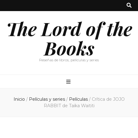
The Lord of the
Books
Reseñas de libros, películas y series
Inicio
/
Películas y series
/
Películas
/
Crítica de JOJO
RABBIT de Taika Waititi