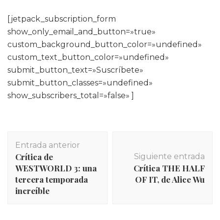
[jetpack_subscription_form
show_only_email_and_button=»true»
custom_background_button_color=»undefined»
custom_text_button_color=»undefined»
submit_button_text=»Suscríbete»
submit_button_classes=»undefined»
show_subscribers_total=»false» ]
Navegación
Entrada anterior
de
Crítica de
Siguiente entrada
entradas
WESTWORLD 3: una
Crítica THE HALF
tercera temporada
OF IT, de Alice Wu
increíble
INICIO
,
Libros
,
Otras movidas
,
Recomendaciones y