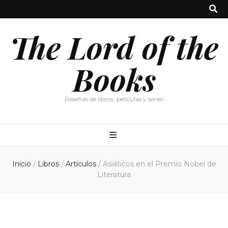
The Lord of the
Books
Reseñas de libros, películas y series
Inicio
/
Libros
/
Artículos
/
Asiáticos en el Premio Nobel de
Literatura