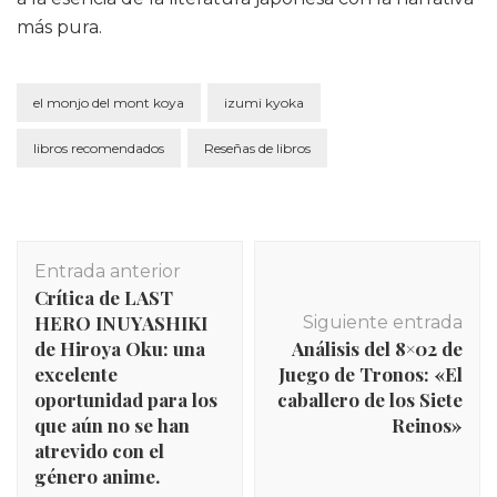
más pura.
el monjo del mont koya
izumi kyoka
libros recomendados
Reseñas de libros
Navegación
Entrada anterior
de
Crítica de LAST
entradas
HERO INUYASHIKI
Siguiente entrada
de Hiroya Oku: una
Análisis del 8×02 de
excelente
Juego de Tronos: «El
oportunidad para los
caballero de los Siete
que aún no se han
Reinos»
atrevido con el
género anime.