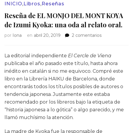
INICIO
,
Libros
,
Reseñas
Reseña de EL MONJO DEL MONT KOYA
de Izumi Kyoka: una oda al relato oral.
en
por
Iona
en
abril 20, 2019
2 comentarios
Reseña
de
EL
La editorial independiente
El Cercle de Viena
MONJO
publicaba el año pasado este título, hasta ahora
DEL
inédito en catalán si no me equivoco. Compré este
MONT
libro en la Librería HAIKU de Barcelona, donde
KOYA
de
encontrarás todos los títulos posibles de autores o
Izumi
tendencia japonesa. Justamente este estaba
Kyoka:
recomendado por los libreros bajo la etiqueta de
una
“historia japonesa a lo gótica” o algo parecido, y me
oda
al
llamó muchísimo la atención.
relato
oral.
La madre de Kyoka fue la responsable de