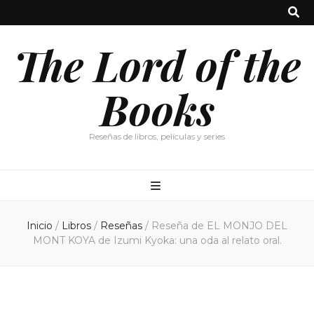
The Lord of the
Books
Reseñas de libros, películas y series
Inicio
/
Libros
/
Reseñas
/
Reseña de EL MONJO DEL
MONT KOYA de Izumi Kyoka: una oda al relato oral.