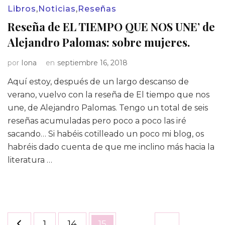
Libros
,
Noticias
,
Reseñas
Reseña de EL TIEMPO QUE NOS UNE’ de
Alejandro Palomas: sobre mujeres.
por
Iona
en
septiembre 16, 2018
Aquí estoy, después de un largo descanso de
verano, vuelvo con la reseña de El tiempo que nos
une, de Alejandro Palomas. Tengo un total de seis
reseñas acumuladas pero poco a poco las iré
sacando… Si habéis cotilleado un poco mi blog, os
habréis dado cuenta de que me inclino más hacia la
literatura …
Paginación
Página
Página
Página
1
14
15
…