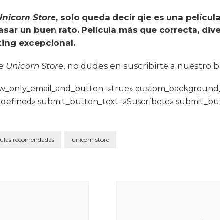
Unicorn Store
, solo queda decir qie es una películ
sar un buen rato. Película más que correcta, divert
ting excepcional.
de
Unicorn Store
, no dudes en suscribirte a nuestro b
how_only_email_and_button=»true» custom_background
defined» submit_button_text=»Suscríbete» submit_bu
]
culas recomendadas
unicorn store