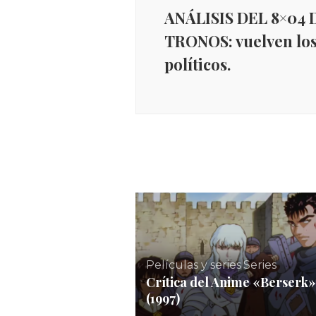
ANÁLISIS DEL 8×04 
TRONOS: vuelven los
políticos.
INICIO
,
Libros
,
Reseñas
Reseña de SIGO AQUÍ de
Maggie O’Farrell : una
autobiografía contada a part
de vivencias cercanas a la
muerte.
Películas y series
,
Series
Crítica del Anime «Berserk»
(1997)