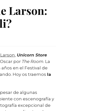
e Larson:
li?
 Larson
,
Unicorn Store
 Oscar por
The Room
. La
años en el Festival de
 bando. Hoy os traemos
la
a pesar de algunas
biente con escenografía y
otografía excepcional de