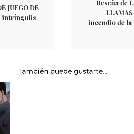
Reseña de 
DE JUEGO DE
LLAMAS d
 intríngulis
incendio de la
Cine clásico
,
INICIO
,
Películas y
ir
series
Crítica LA CASA ROJA de
También puede gustarte...
Delmer Daves