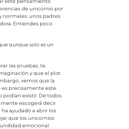
tar este pensamiento
ferencias de unicornio por
y normales: unos padres
dora. Entiendes poco
orque aunque solo es un
ar las pruebas, te
imaginación y que el plot
 embargo, vemos que la
do es precisamente este:
 podían existir. De todos
nalmente escogerá decir
 ha ayudado a abrir los
dejar que los unicornios
fundidad emocional.