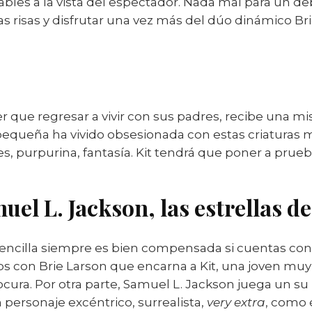
bles a la vista del espectador. Nada mal para un de
 risas y disfrutar una vez más del dúo dinámico Br
er que regresar a vivir con sus padres, recibe una mi
pequeña ha vivido obsesionada con estas criaturas m
res, purpurina, fantasía. Kit tendrá que poner a prue
el L. Jackson, las estrellas de 
encilla siempre es bien compensada si cuentas con
s con Brie Larson que encarna a Kit, una joven muy
ocura. Por otra parte, Samuel L. Jackson juega un su 
ersonaje excéntrico, surrealista,
very extra
, como 