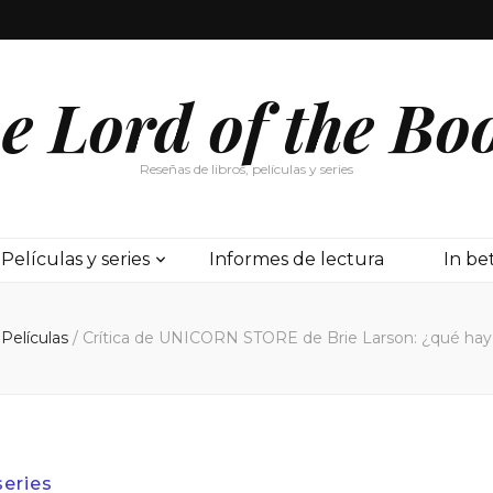
e Lord of the Bo
Reseñas de libros, películas y series
Películas y series
Informes de lectura
In b
Películas
/
Crítica de UNICORN STORE de Brie Larson: ¿qué hay detr
series