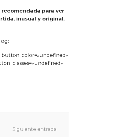
a
recomendada para ver
ida, inusual y original,
log:
_button_color=»undefined»
tton_classes=»undefined»
Siguiente entrada