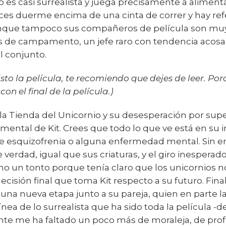
o es casi surrealista y juega precisamente a alimen
veces duerme encima de una cinta de correr y hay re
Aunque tampoco sus compañeros de película son mu
 de campamento, un jefe raro con tendencia acosa
l conjunto.
 visto la película, te recomiendo que dejes de leer. P
on el final de la película.)
a Tienda del Unicornio y su desesperación por super
mental de Kit. Crees que todo lo que ve está en su 
re de esquizofrenia o alguna enfermedad mental. Sin
 verdad, igual que sus criaturas, y el giro inespera
 un tonto porque tenía claro que los unicornios no
ecisión final que toma Kit respecto a su futuro. Fi
 una nueva etapa junto a su pareja, quien en parte la
línea de lo surrealista que ha sido toda la película -
te me ha faltado un poco más de moraleja, de pro