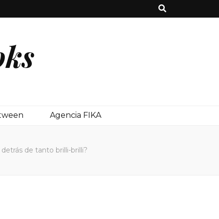
oks
etween
Agencia FIKA
ás de tanto brilli-brilli?