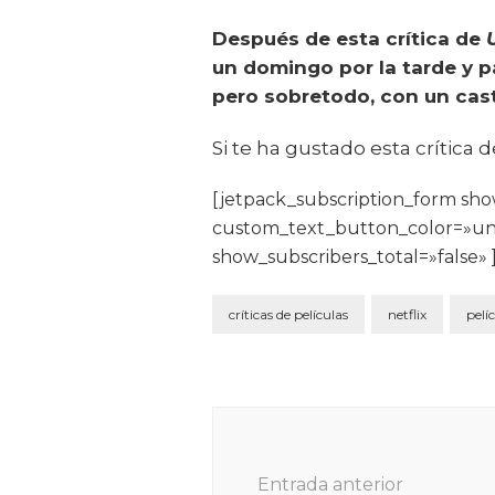
Después de esta crítica de
un domingo por la tarde y pa
pero sobretodo, con un cas
Si te ha gustado esta crítica 
[jetpack_subscription_form s
custom_text_button_color=»un
show_subscribers_total=»false» 
críticas de películas
netflix
pelí
Navegación
de
entradas
Entrada anterior