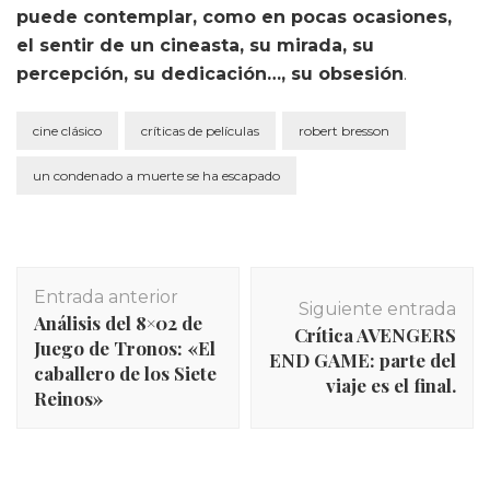
puede contemplar, como en pocas ocasiones,
el sentir de un cineasta, su mirada, su
percepción, su dedicación…, su obsesión
.
cine clásico
críticas de películas
robert bresson
un condenado a muerte se ha escapado
Navegación
Entrada anterior
de
Siguiente entrada
Análisis del 8×02 de
entradas
Crítica AVENGERS
Juego de Tronos: «El
END GAME: parte del
caballero de los Siete
viaje es el final.
Reinos»