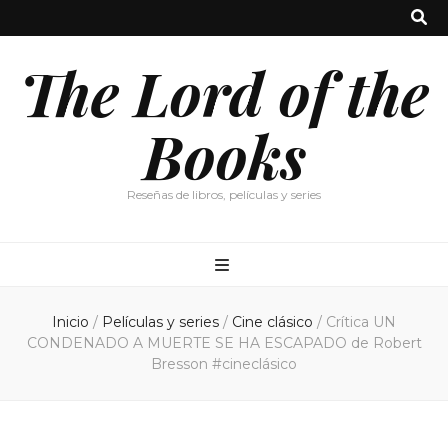
The Lord of the
Books
Reseñas de libros, películas y series
Inicio
/
Películas y series
/
Cine clásico
/
Crítica UN
CONDENADO A MUERTE SE HA ESCAPADO de Robert
Bresson #cineclásico