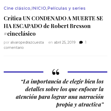
Cine clásico
,
INICIO
,
Películas y series
Crítica UN CONDENADO A MUERTE SE
HA ESCAPADO de Robert Bresson
#cineclásico
por
alvaropedrazcuesta
en
abril 25, 2019
1
en
comentario
Crítica
UN
CONDENADO
A
MUERTE
SE
“La importancia de elegir bien los
HA
detalles sobre los que enfocar la
ESCAPADO
de
atención para lograr una narración
Robert
propia y atractiva
”
Bresson
#cineclásico