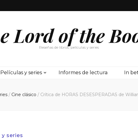
e Lord of the Bo
Reseñas de libros, películas y series
Películas y series
Informes de lectura
In b
eries
/
Cine clásico
/
Crítica de HORAS DESESPERADAS de William
 y series