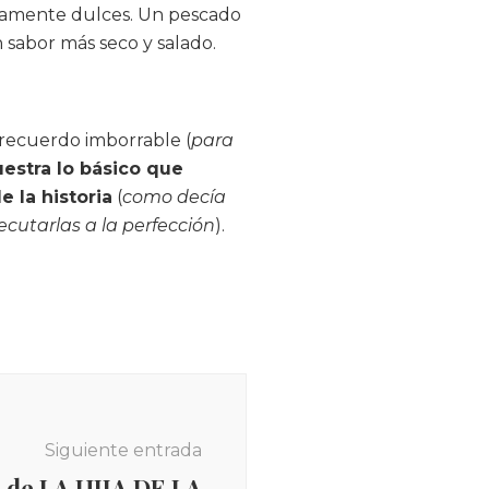
ivamente dulces. Un pescado
 sabor más seco y salado.
e recuerdo imborrable (
para
stra lo básico que
e la historia
(
como decía
ecutarlas a la perfección
).
Siguiente entrada
 de LA HIJA DE LA