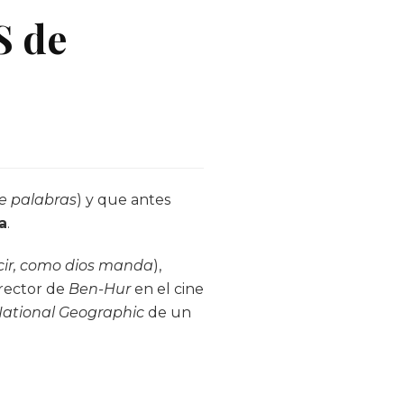
S de
e palabras
) y que antes
a
.
cir, como dios manda
),
irector de
Ben-Hur
en el cine
ational Geographic
de un