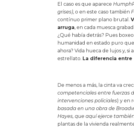
El caso es que aparece
HumphREY
grises)
, o en este caso también
F
contínuo primer plano brutal.
V
arruga
, en cada muesca grabada 
¿Qué había detrás? Pues boxeo, a
humanidad en estado puro que s
ahora? Vida hueca de lujos y, si
estrellato.
La diferencia entre
De menos a más, la cinta va cre
competenciales entre fuerzas del
intervenciones policiales
) y en 
basada en una obra de Broadw
Hayes, que aquí ejerce tambié
plantas de la vivienda realmen