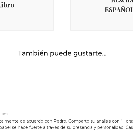
Libro
ESPAÑOLA
e
el
en
s
e
También puede gustarte...
53 pm
otalmente de acuerdo con Pedro. Comparto su análisis con “Hora
u papel se hace fuerte a través de su presencia y personalidad. Car