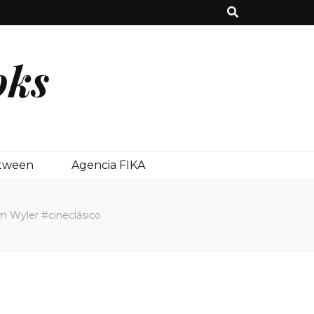
oks
etween
Agencia FIKA
 Wyler #cineclásico