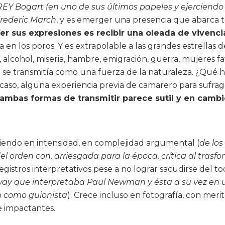
 Bogart (en uno de sus últimos papeles y ejerciendo d
rederic March
, y es emerger una presencia que abarca t
er sus expresiones es recibir una oleada de vivenc
en los poros. Y es extrapolable a las grandes estrellas d
lcohol, miseria, hambre, emigración, guerra, mujeres fat
e transmitía como una fuerza de la naturaleza. ¿Qué ha
 acaso, alguna experiencia previa de camarero para sufraga
 ambas formas de transmitir parece sutil y en cambi
ciendo en intensidad, en complejidad argumental (
de los
 orden con, arriesgada para la época, crítica al trasfon
registros interpretativos pese a no lograr sacudirse del tod
ay que interpretaba Paul Newman y ésta a su vez en 
n como guionista
). Crece incluso en fotografía, con meri
te impactantes.