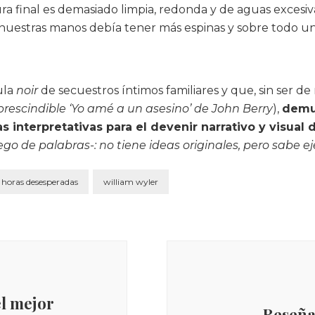
a final es demasiado limpia, redonda y de aguas exces
 nuestras manos debía tener más espinas y sobre todo un
ula
noir
de secuestros íntimos familiares y que, sin ser d
prescindible ‘Yo amé a un asesino’ de John Berry
),
demue
 interpretativas para el devenir narrativo y visual d
ego de palabras-: no tiene ideas originales, pero sabe ej
horas desesperadas
william wyler
el mejor
Reseña