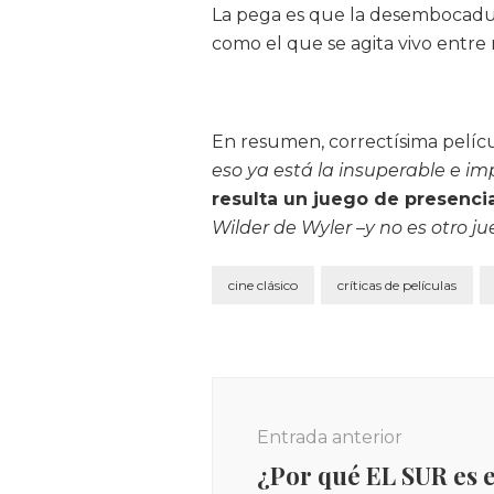
La pega es que la desembocadur
como el que se agita vivo entre
En resumen, correctísima pelíc
eso ya está la insuperable e im
resulta un juego de presencias
Wilder de Wyler –y no es otro ju
cine clásico
críticas de películas
Navegación
de
Entrada anterior
entradas
¿Por qué EL SUR es 