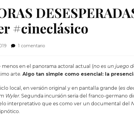
 HORAS DESESPERADA
r #cineclásico
en
2019
1 comentario
Crítica
de
HORAS
menos en el panorama actoral actual (
no es un juego d
DESESPERADAS
timo arte.
Algo tan simple como esencial: la presenci
de
William
iclo local, en versión original y en pantalla grande (
es de
Wyler
am Wyler
. Segunda incursión seria del franco-germano d
#cineclásico
elo interpretativo que es como ver un documental del
N
ipnótico.