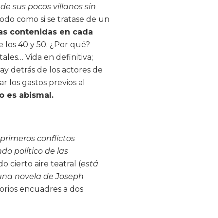
e sus pocos villanos sin
odo como si se tratase de un
ias contenidas en cada
e los 40 y 50. ¿Por qué?
ales… Vida en definitiva;
y detrás de los actores de
r los gastos previos al
o es abismal.
 primeros conflictos
do político de las
o cierto aire teatral (
está
una novela de Joseph
torios encuadres a dos