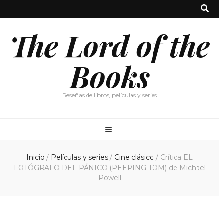
The Lord of the
Books
Reseñas de libros, películas y series
Inicio
/
Películas y series
/
Cine clásico
/
Crítica EL
FOTÓGRAFO DEL PÁNICO (PEEPING TOM) de Michael
Powell