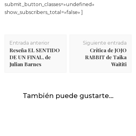
submit_button_classes=»undefined»
show_subscribers_total=»false» ]
Navegación
Entrada anterior
Siguiente entrada
de
Reseña EL SENTIDO
Crítica de JOJO
entradas
DE UN FINAL, de
RABBIT de Taika
Julian Barnes
Waititi
INICIO
,
Películas y series
,
Series
También puede gustarte...
THE OFFICE: especial episodios de Navidad.
Películas y series
,
Series
Cine clásico
,
Películas y series
Crítica de UTOPIA (2020), la versión americana
Crítica de MIDNIGHT COWBOY (1969) de John
Schlesinger