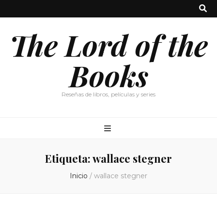
The Lord of the
Books
Reseñas de libros, películas y series
Etiqueta:
wallace stegner
Inicio
/
wallace stegner