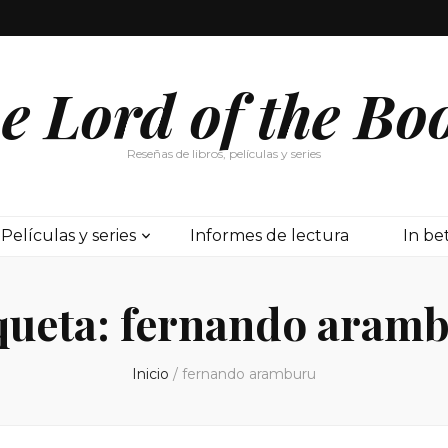
e Lord of the Bo
Reseñas de libros, películas y series
Películas y series
Informes de lectura
In b
queta:
fernando aram
Inicio
/
fernando aramburu