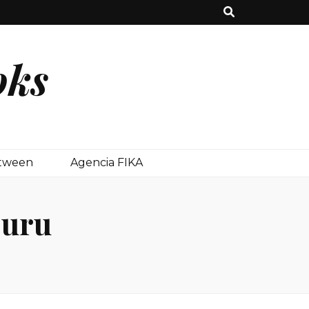
oks
etween
Agencia FIKA
buru