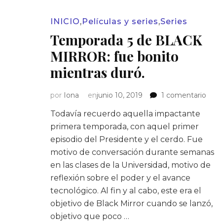
INICIO
,
Películas y series
,
Series
Temporada 5 de BLACK
MIRROR: fue bonito
mientras duró.
en
por
Iona
en
junio 10, 2019
1 comentario
Tem
Todavía recuerdo aquella impactante
5
de
primera temporada, con aquel primer
BLA
episodio del Presidente y el cerdo. Fue
MIR
motivo de conversación durante semanas
fue
en las clases de la Universidad, motivo de
boni
reflexión sobre el poder y el avance
mien
duró
tecnológico. Al fin y al cabo, este era el
objetivo de Black Mirror cuando se lanzó,
objetivo que poco …