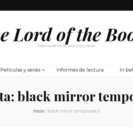
e Lord of the Bo
Reseñas de libros, películas y series
Películas y series
Informes de lectura
In b
ta:
black mirror temp
Inicio
/
black mirror temporada 5