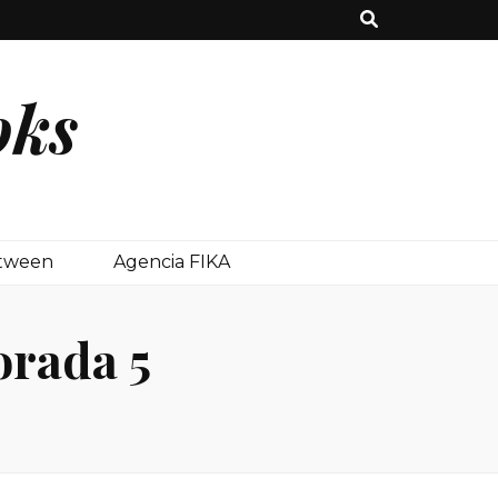
oks
etween
Agencia FIKA
orada 5