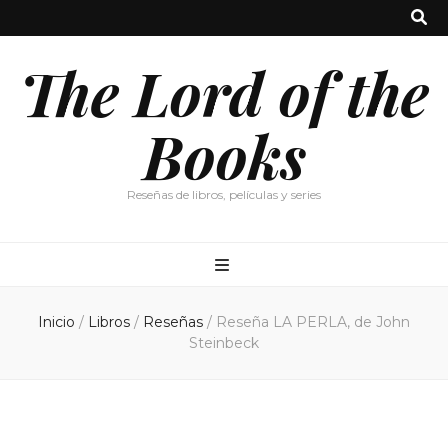
The Lord of the
Books
Reseñas de libros, películas y series
Inicio
/
Libros
/
Reseñas
/
Reseña LA PERLA, de John
Steinbeck