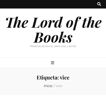
The Lord of the
Books
Reseñas de libros, películas y series
Etiqueta:
vice
Inicio
/
vice