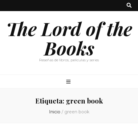
The Lord of the
Books
Reseñas de libros, películas y series
Etiqueta:
green book
Inicio
/
green book