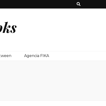
oks
etween
Agencia FIKA