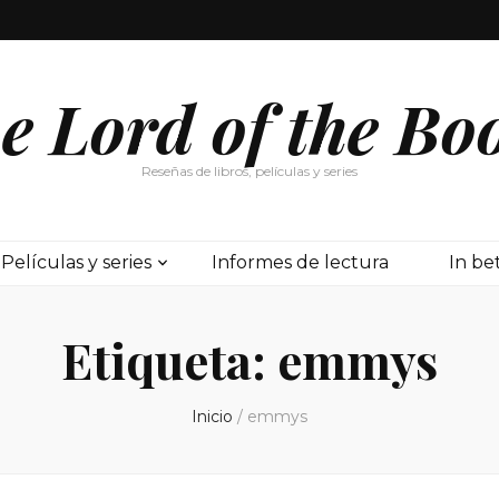
e Lord of the Bo
Reseñas de libros, películas y series
Películas y series
Informes de lectura
In b
Etiqueta:
emmys
Inicio
/
emmys