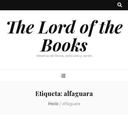
The Lord of the
Books
Reseñas de libros, películas y series
Etiqueta:
alfaguara
Inicio
/
alfaguara