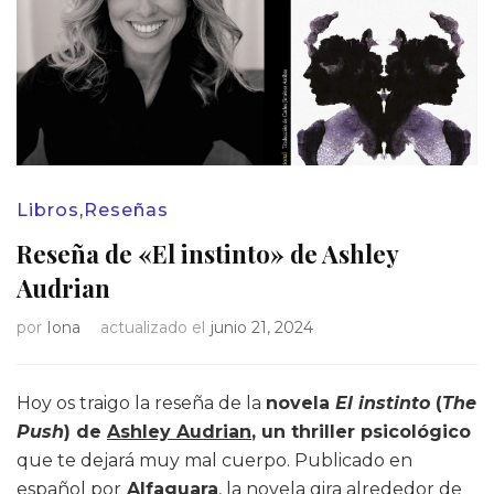
Libros
,
Reseñas
Reseña de «El instinto» de Ashley
Audrian
por
Iona
actualizado el
junio 21, 2024
Hoy os traigo la reseña de la
novela
El instinto
(
The
Push
) de
Ashley Audrian
, un thriller psicológico
que te dejará muy mal cuerpo. Publicado en
español por
Alfaguara
, la novela gira alrededor de