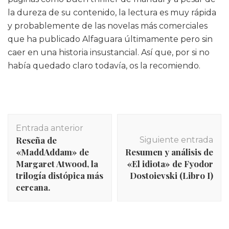
la dureza de su contenido, la lectura es muy rápida
y probablemente de las novelas más comerciales
que ha publicado Alfaguara últimamente pero sin
caer en una historia insustancial. Así que, por si no
había quedado claro todavía, os la recomiendo.
Navegación
Entrada anterior
de
Reseña de
Siguiente entrada
entradas
«MaddAddam» de
Resumen y análisis de
Margaret Atwood, la
«El idiota» de Fyodor
trilogía distópica más
Dostoievski (Libro I)
cercana.
INICIO
,
Libros
,
Novela gráfica y cómics