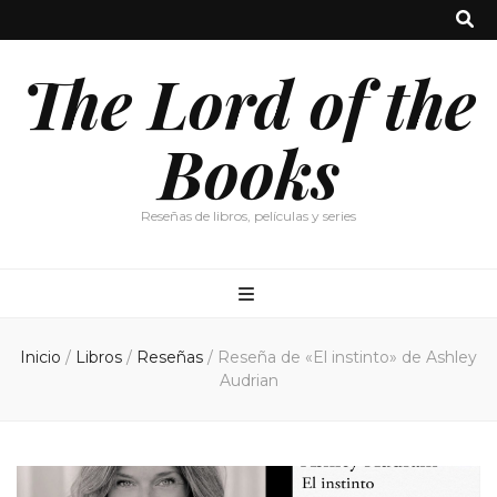
The Lord of the
Books
Reseñas de libros, películas y series
Inicio
/
Libros
/
Reseñas
/
Reseña de «El instinto» de Ashley
Audrian