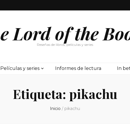
e Lord of the Bo
Reseñas de libros, películas y series
Películas y series
Informes de lectura
In b
Etiqueta:
pikachu
Inicio
/
pikachu