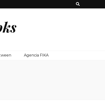
oks
etween
Agencia FIKA