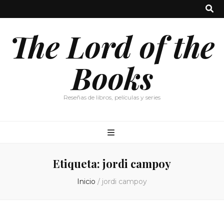
The Lord of the
Books
Reseñas de libros, películas y series
Etiqueta:
jordi campoy
Inicio
/
jordi campoy