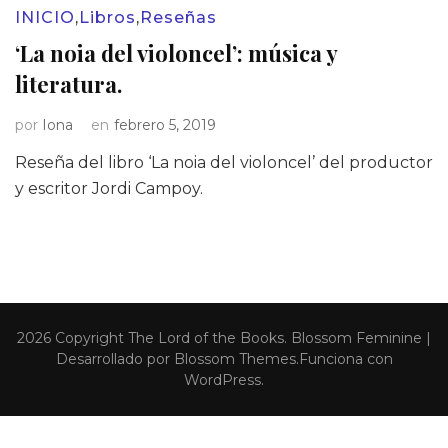
INICIO
,
Libros
,
Reseñas
‘La noia del violoncel’: música y
literatura.
por
Iona
en
febrero 5, 2019
Reseña del libro ‘La noia del violoncel’ del productor
y escritor Jordi Campoy.
2026 Copyright
The Lord of the Books
.
Blossom Feminine |
Desarrollado por
Blossom Themes
.Funciona con
WordPress
.