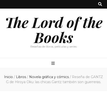
The Lord of the
Books
Reseñas de libros, películas y series
Inicio
/
Libros
/
Novela gráfica y cómics
/
Reseña de GANTZ
G de Hiroya Oku: las chicas Gantz también son guerreras.