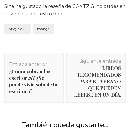
Si te ha gustado la reseña de GANTZ G, no dudes en
suscribirte a nuestro blog.
hiroya oku
manga
Navegación
Siguiente entrada
de
Entrada anterior
LIBROS
entradas
¿Cómo cobran los
RECOMENDADOS
escritores? ¿Se
PARA EL VERANO
puede vivir solo de la
QUE PUEDEN
escritura?
LEERSE EN UN DÍA.
INICIO
,
Libros
,
Reseñas
También puede gustarte...
INICIO
,
Libros
,
Recomendaciones y rankings
Reseña LA ÚNICA HISTORIA de Julian Barnes.