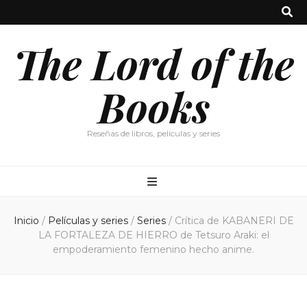
The Lord of the
Books
Reseñas de libros, películas y series
Inicio
/
Películas y series
/
Series
/
Crítica de KABANERI DE
LA FORTALEZA DE HIERRO de Tetsuro Araki: el
empoderamiento femenino hecho anime.